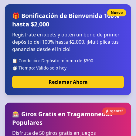
Nuevo
🎁 Bonificación de Bienvenida 100%
hasta $2,000
Regístrate en xbets y obtén un bono de primer
depósito del 100% hasta $2,000. ¡Multiplica tus
ganancias desde el inicio!
📋 Condición: Depósito mínimo de $500
⏱️ Tiempo: Válido solo hoy
Reclamar Ahora
¡Urgente!
🎰 Giros Gratis en Tragamonedas
Populares
Disfruta de 50 giros gratis en juegos