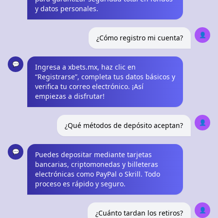
y datos personales.
👤
¿Cómo registro mi cuenta?
💬
Ingresa a xbets.mx, haz clic en
“Registrarse”, completa tus datos básicos y
verifica tu correo electrónico. ¡Así
empiezas a disfrutar!
👤
¿Qué métodos de depósito aceptan?
💬
Puedes depositar mediante tarjetas
bancarias, criptomonedas y billeteras
electrónicas como PayPal o Skrill. Todo
proceso es rápido y seguro.
👤
¿Cuánto tardan los retiros?