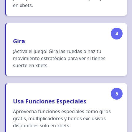
en xbets.
4
Gira
¡Activa el juego! Gira las ruedas o haz tu
movimiento estratégico para ver si tienes
suerte en xbets.
5
Usa Funciones Especiales
Aprovecha funciones especiales como giros
gratis, multiplicadores y bonos exclusivos
disponibles solo en xbets.