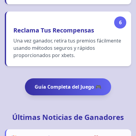
6
Reclama Tus Recompensas
Una vez ganador, retira tus premios fácilmente
usando métodos seguros y rápidos
proporcionados por xbets.
Guía Completa del Juego 🎮
Últimas Noticias de Ganadores