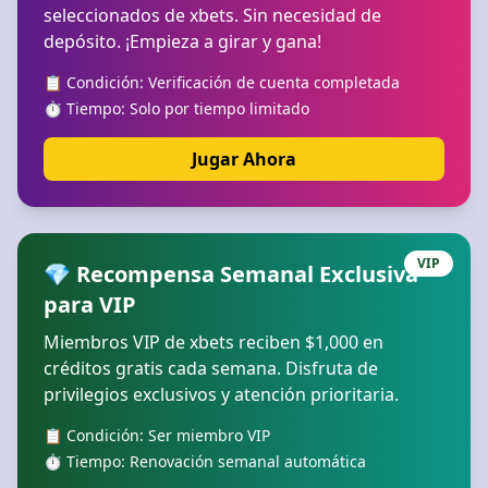
seleccionados de xbets. Sin necesidad de
depósito. ¡Empieza a girar y gana!
📋 Condición: Verificación de cuenta completada
⏱️ Tiempo: Solo por tiempo limitado
Jugar Ahora
VIP
💎 Recompensa Semanal Exclusiva
para VIP
Miembros VIP de xbets reciben $1,000 en
créditos gratis cada semana. Disfruta de
privilegios exclusivos y atención prioritaria.
📋 Condición: Ser miembro VIP
⏱️ Tiempo: Renovación semanal automática