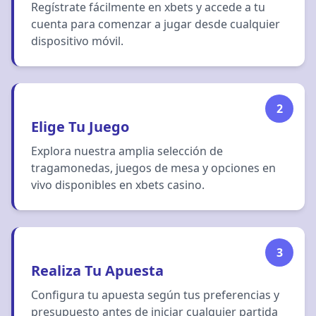
Regístrate fácilmente en xbets y accede a tu
cuenta para comenzar a jugar desde cualquier
dispositivo móvil.
2
Elige Tu Juego
Explora nuestra amplia selección de
tragamonedas, juegos de mesa y opciones en
vivo disponibles en xbets casino.
3
Realiza Tu Apuesta
Configura tu apuesta según tus preferencias y
presupuesto antes de iniciar cualquier partida