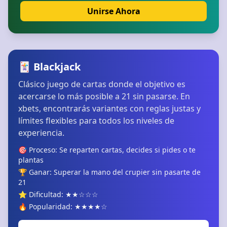
Unirse Ahora
🃏 Blackjack
Clásico juego de cartas donde el objetivo es
acercarse lo más posible a 21 sin pasarse. En
xbets, encontrarás variantes con reglas justas y
límites flexibles para todos los niveles de
experiencia.
🎯 Proceso: Se reparten cartas, decides si pides o te
plantas
🏆 Ganar: Superar la mano del crupier sin pasarte de
21
⭐ Dificultad: ★★☆☆☆
🔥 Popularidad: ★★★★☆