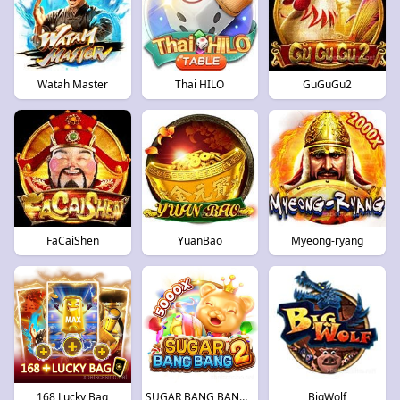
Watah Master
Thai HILO
GuGuGu2
FaCaiShen
YuanBao
Myeong-ryang
168 Lucky Bag
SUGAR BANG BANG 2
BigWolf