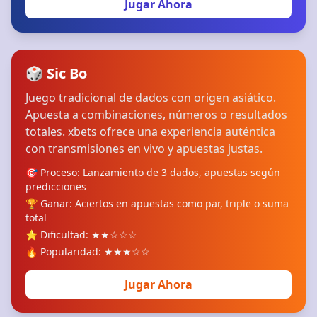
Jugar Ahora
🎲 Sic Bo
Juego tradicional de dados con origen asiático.
Apuesta a combinaciones, números o resultados
totales. xbets ofrece una experiencia auténtica
con transmisiones en vivo y apuestas justas.
🎯 Proceso: Lanzamiento de 3 dados, apuestas según
predicciones
🏆 Ganar: Aciertos en apuestas como par, triple o suma
total
⭐ Dificultad: ★★☆☆☆
🔥 Popularidad: ★★★☆☆
Jugar Ahora