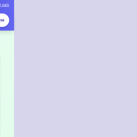
r país
rse