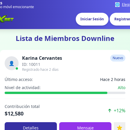
ts
🌐
Elegi
no móvil emocionante
Iniciar Sesión
Registra
Lista de Miembros Downline
Karina Cervantes
Nuevo
👤
ID: 10011
Registrado hace 2 días
Último acceso:
Hace 2 horas
Nivel de actividad:
Alto
Contribución total
+12%
$12,580
Detalles
Mensaje