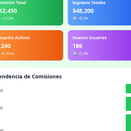
omisión Total
Ingresos Totales
12,450
$48,200
↗
+12.5%
↗
+8.3%
suarios Activos
Nuevos Usuarios
,240
186

En línea
↗
+5.2%
endencia de Comisiones
ne
eb
ar