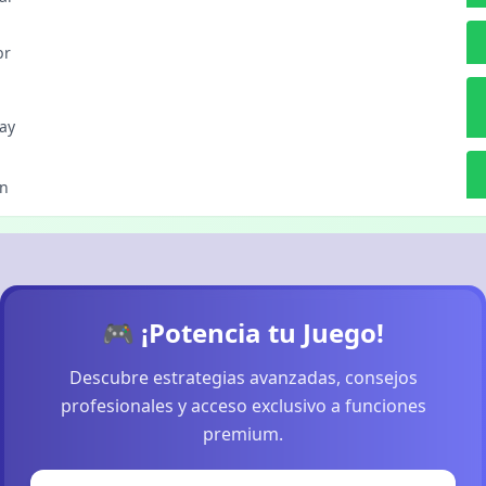
br
ay
un
🎮 ¡Potencia tu Juego!
Descubre estrategias avanzadas, consejos
profesionales y acceso exclusivo a funciones
premium.