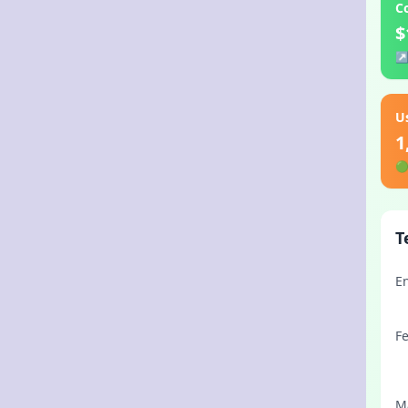
C
$
U
1

T
E
F
M