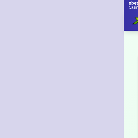
xbe
Casi