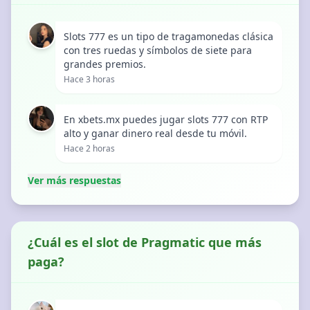
Slots 777 es un tipo de tragamonedas clásica
con tres ruedas y símbolos de siete para
grandes premios.
Hace 3 horas
En xbets.mx puedes jugar slots 777 con RTP
alto y ganar dinero real desde tu móvil.
Hace 2 horas
Ver más respuestas
¿Cuál es el slot de Pragmatic que más
paga?