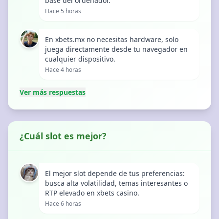
base del ordenador.
Hace 5 horas
En xbets.mx no necesitas hardware, solo
juega directamente desde tu navegador en
cualquier dispositivo.
Hace 4 horas
Ver más respuestas
¿Cuál slot es mejor?
El mejor slot depende de tus preferencias:
busca alta volatilidad, temas interesantes o
RTP elevado en xbets casino.
Hace 6 horas