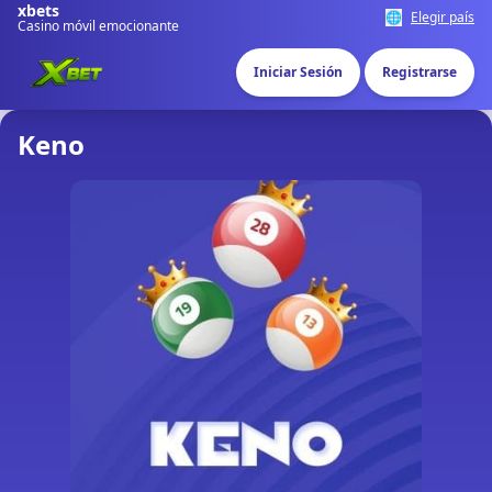
xbets
🌐
Elegir país
Casino móvil emocionante
Iniciar Sesión
Registrarse
Keno