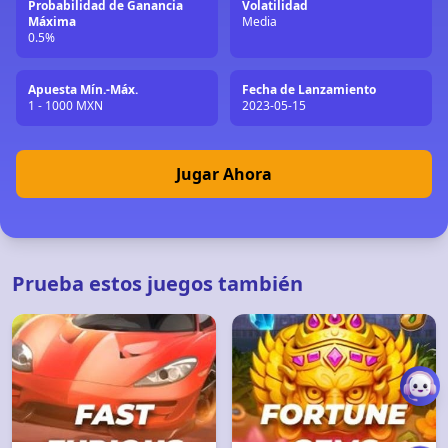
Probabilidad de Ganancia
Volatilidad
Máxima
Media
0.5%
Apuesta Mín.-Máx.
Fecha de Lanzamiento
1 - 1000 MXN
2023-05-15
Jugar Ahora
Prueba estos juegos también