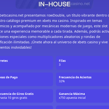
betscasino.net presentamos rowDouble, un título vibrante dentro 
tro catálogo premium en xbets mx casino. Inspirado en temas
micos y acompañado por mecánicas modernas de juego, este slot
ce una experiencia memorable a cada tirada. Además, podrás acti
iones especiales como multiplicadores aleatorios y rondas de
ficación ilimitadas. ¡Únete ahora al universo de xbets casino y vive
ntos inolvidables!
rretes
Filas
3
neas de Pago
Frecuencia de Aciertos
32%
cuencia de Giros Gratis
Ganancia Máxima
 hasta 10 giros gratis
x750 apuesta inicial