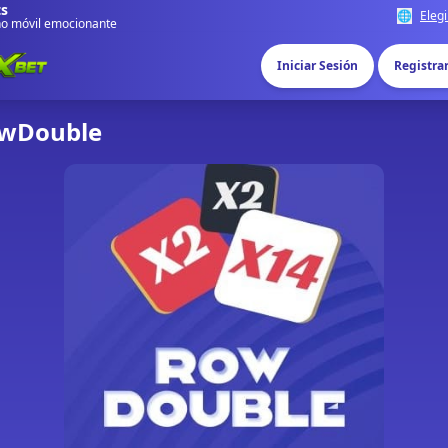
ts
🌐
Elegi
no móvil emocionante
Iniciar Sesión
Registra
wDouble