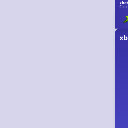
xbe
Casi
xb