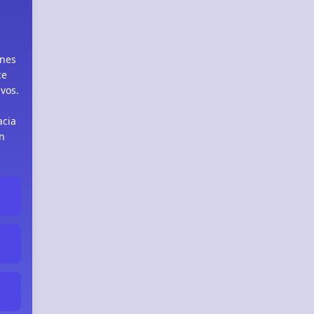
ones
ce
vos.
acia
en