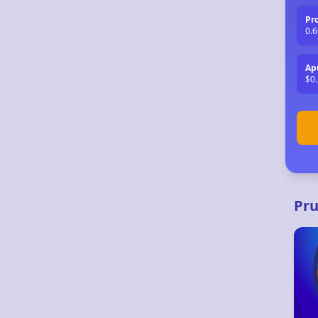
Pr
0.
Ap
$0.
Pru