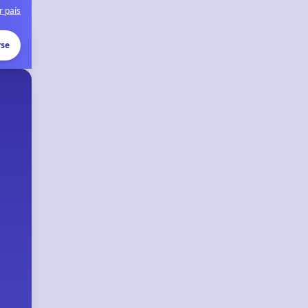
r país
rse