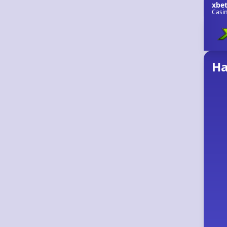
xbe
Casi
Ha