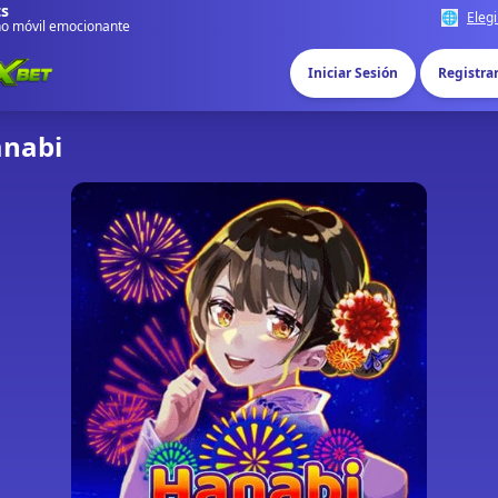
ts
🌐
Elegi
no móvil emocionante
Iniciar Sesión
Registra
nabi