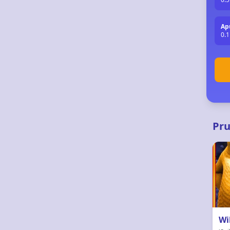
Ap
0.1
Pru