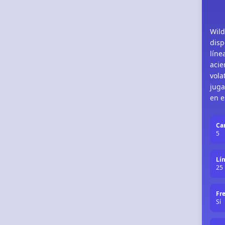
Wild
disp
líne
acie
vola
juga
en e
Ca
5
Lí
25
Fre
Sí