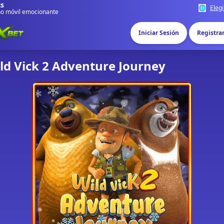
ts
🌐
Elegi
no móvil emocionante
Iniciar Sesión
Registra
ld Vick 2 Adventure Journey