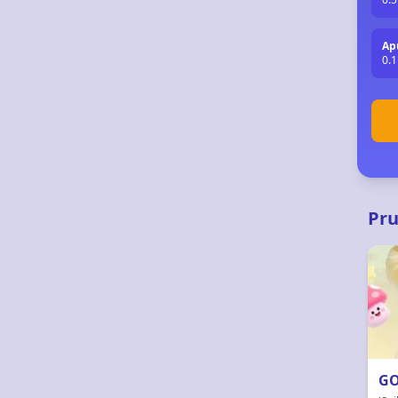
Ap
0.1
Pru
GO