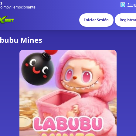
ts
🌐
Elegi
no móvil emocionante
Iniciar Sesión
Registra
bubu Mines