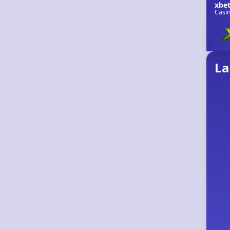
xbe
Casi
La