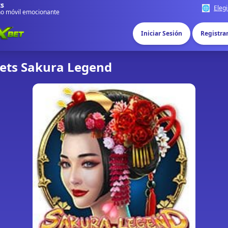
ts
🌐
Elegi
no móvil emocionante
Iniciar Sesión
Registra
ets Sakura Legend