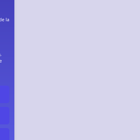
de la
,
e