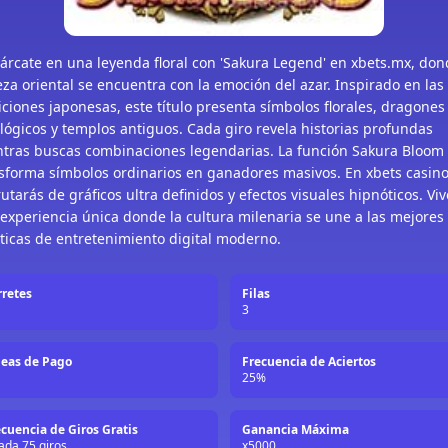
rcate en una leyenda floral con 'Sakura Legend' en xbets.mx, don
eza oriental se encuentra con la emoción del azar. Inspirado en las
iciones japonesas, este título presenta símbolos florales, dragones
lógicos y templos antiguos. Cada giro revela historias profundas
tras buscas combinaciones legendarias. La función Sakura Bloom
sforma símbolos ordinarios en ganadores masivos. En xbets casino
rutarás de gráficos ultra definidos y efectos visuales hipnóticos. Viv
experiencia única donde la cultura milenaria se une a las mejores
ticas de entretenimiento digital moderno.
rretes
Filas
3
neas de Pago
Frecuencia de Aciertos
25%
cuencia de Giros Gratis
Ganancia Máxima
ada 75 giros
x5000